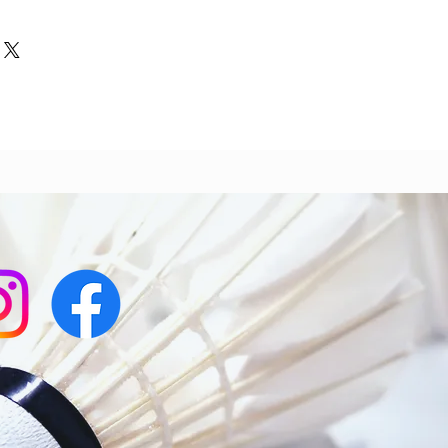
ticles qu'ils achètent sur votre
on. Idéal pour ajouter davantage
ent vos conditions afin d'établir
odes de livraison et
ance avec vos clients et leur
os prix. Fournissez des
heter sur votre site en toute
sur vos modes de livraison afin de
 et gagner leur confiance.