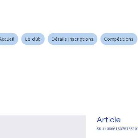
Accueil
Le club
Détails inscriptions
Compétitions
Article
SKU : 36661537613519