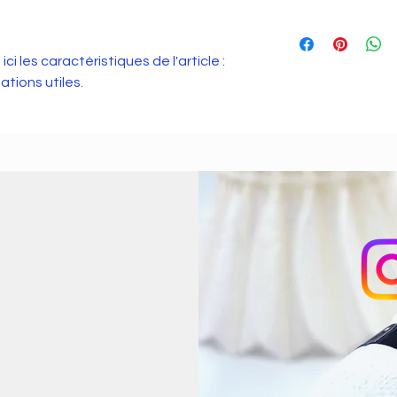
remboursement des ar
Condition de livrais
site. Énoncez clairem
de détails sur vos m
une relation de confi
ici les caractéristiques de l'article : 
conditionnement et v
permettre ainsi d'ac
informations claires 
ations utiles.
sécurité.
rassurer vos clients
CONTACT
We'd love to hear from you