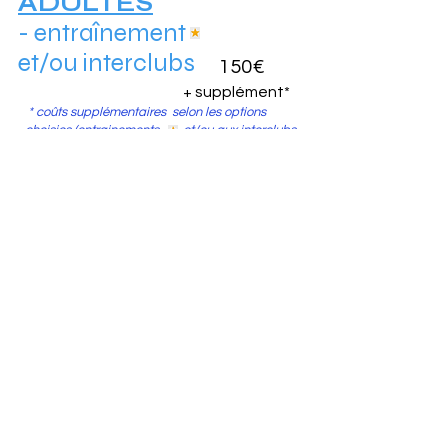
ADULTES
- entraînement
et/ou interclubs
150€
+ supplément*
* coûts supplémentaires
selon les options
choisies (entrainements
et/ou
aux interclubs
secre.tbc38@gmail.com